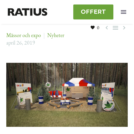
OFFERT



0
Mässor och expo
Nyheter
april 26, 2019