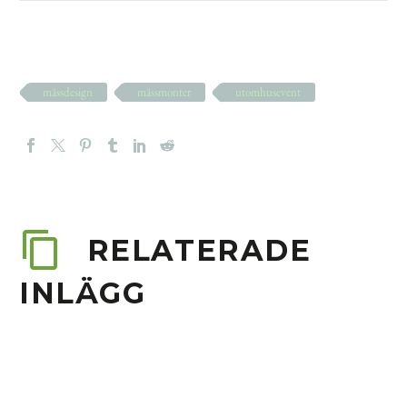
mässdesign
mässmonter
utomhusevent
RELATERADE
INLÄGG