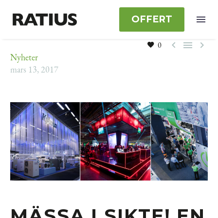
OFFERT



0
Nyheter
mars 13, 2017
MÄSSA I SIKTE! EN