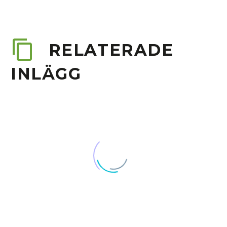
RELATERADE
INLÄGG
Lys upp ditt företag med
Ratius!