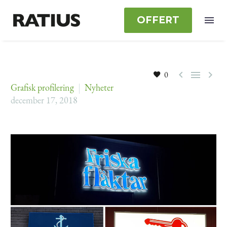
OFFERT



0
Grafisk profilering
Nyheter
december 17, 2018