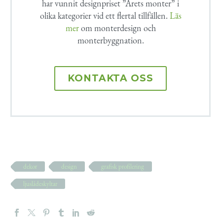
har vunnit designpriset ”Årets monter” i
olika kategorier vid ett flertal tillfällen.
Läs
mer
om monterdesign och
monterbyggnation.
KONTAKTA OSS
dekor
design
grafisk profilering
ljuslådeskyltar