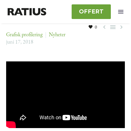
OFFERT



0
Grafisk profilering
Nyheter
juni 17, 2018