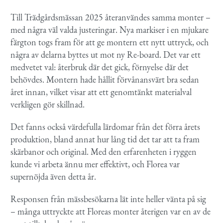
Till Trädgårdsmässan 2025 återanvändes samma monter –
med några väl valda justeringar. Nya markiser i en mjukare
färgton togs fram för att ge montern ett nytt uttryck, och
några av delarna byttes ut mot ny Re-board. Det var ett
medvetet val: återbruk där det gick, förnyelse där det
behövdes. Montern hade hållit förvånansvärt bra sedan
året innan, vilket visar att ett genomtänkt materialval
verkligen gör skillnad.
Det fanns också värdefulla lärdomar från det förra årets
produktion, bland annat hur lång tid det tar att ta fram
skärbanor och original. Med den erfarenheten i ryggen
kunde vi arbeta ännu mer effektivt, och Florea var
supernöjda även detta år.
Responsen från mässbesökarna lät inte heller vänta på sig
– många uttryckte att Floreas monter återigen var en av de