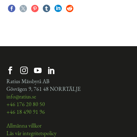
NYA SKYLTAR TILL MARHOLMEN
Ratius Mässbyrå AB
Gösvägen 9, 761 48 NORRTÄLJE
info@ratius.se
+46 176 20 80 50
+46 18 490 91 96
Allmänna villkor
Läs vår integritetspolicy