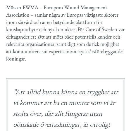
Mässan EWMA –
European
Wound
Management
Association – samlar några av Europas viktigaste aktörer
inom sårvård och är en betydande plattform för
kunskapsutbyte och nya kontakter. För Care
of
Sweden var
deltagandet ett sätt att möta båd
e potentiella
kunder och
relevanta organisationer, samtidigt som de fick möjlighet
att kommunicera sin expertis inom trycksårsförebyggande
lösningar.
”
Att alltid kunna känna en trygghet att
vi kommer att ha en monter som vi är
stolta över, där allt fungerar utan
o
ö
n
skade
överraskningar
, är otroligt