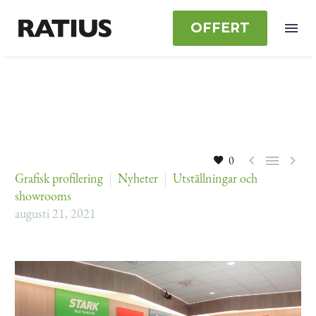
OFFERT



0
Grafisk profilering
Nyheter
Utställningar och
showrooms
augusti 21, 2021