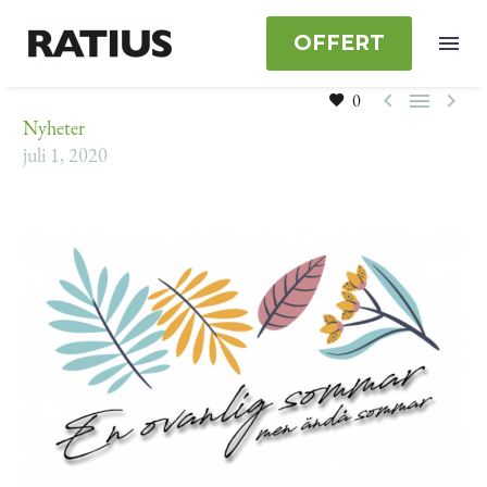
OFFERT



0
Nyheter
juli 1, 2020