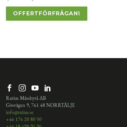
OFFERTFÖRFRÅGAN!
Ratius Mässbyrå AB
Gösvägen 9, 761 48 NORRTÄLJE
info@ratius.se
+46 176 20 80 50
+46 18 490 91 96